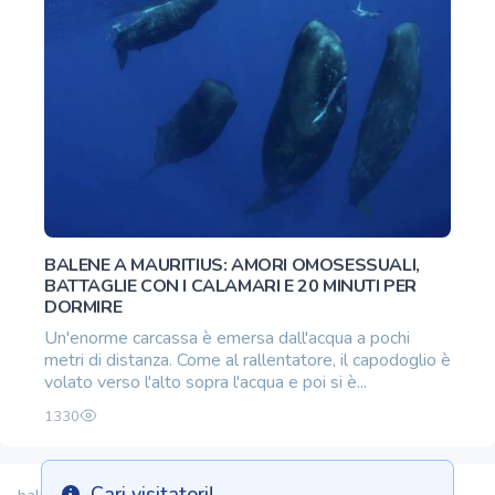
BALENE A MAURITIUS: AMORI OMOSESSUALI,
BATTAGLIE CON I CALAMARI E 20 MINUTI PER
DORMIRE
Un'enorme carcassa è emersa dall'acqua a pochi
metri di distanza. Come al rallentatore, il capodoglio è
volato verso l'alto sopra l'acqua e poi si è...
1330
Cari visitatori!
balitopinfo@gmail.com