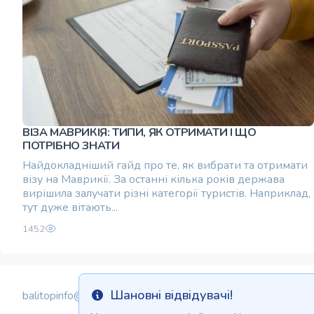
ВІЗА МАВРИКІЯ: ТИПИ, ЯК ОТРИМАТИ І ЩО
ПОТРІБНО ЗНАТИ
Найдокладніший гайд про те, як вибрати та отримати
візу на Маврикії. За останні кілька років держава
вирішила залучати різні категорії туристів. Наприклад,
тут дуже вітають...
1452
Шановні відвідувачі!
balitopinfo@gmail.com
Info