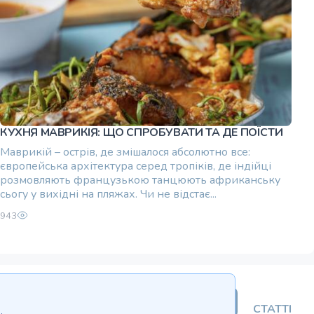
КУХНЯ МАВРИКІЯ: ЩО СПРОБУВАТИ ТА ДЕ ПОЇСТИ
Маврикій – острів, де змішалося абсолютно все:
європейська архітектура серед тропіків, де індійці
розмовляють французькою танцюють африканську
сьогу у вихідні на пляжах. Чи не відстає...
943
СТВОРИТИ ОГОЛОШЕННЯ
СТАТТІ