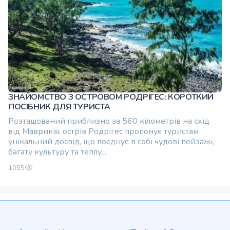
ЗНАЙОМСТВО З ОСТРОВОМ РОДРІГЕС: КОРОТКИЙ
ПОСІБНИК ДЛЯ ТУРИСТА
Розташований приблизно за 560 кілометрів на схід
від Маврикія, острів Родрігес пропонує туристам
унікальний досвід, що поєднує в собі чудові пейзажі,
багату культуру та теплу...
1055
Ми є на:
Шрі-Ланці - Ceylon.anilau.com