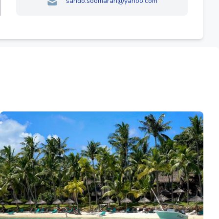
sando.soomarah@yahoo.com