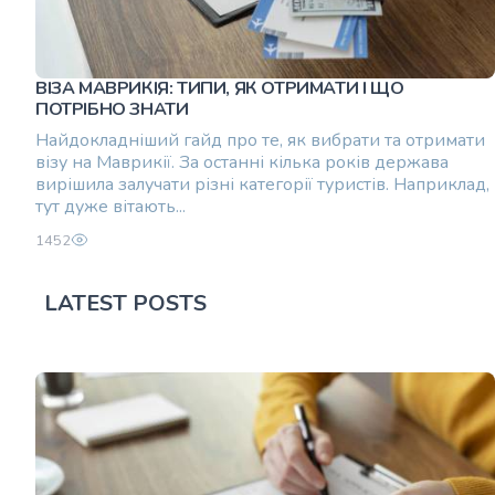
ВІЗА МАВРИКІЯ: ТИПИ, ЯК ОТРИМАТИ І ЩО
ПОТРІБНО ЗНАТИ
Найдокладніший гайд про те, як вибрати та отримати
візу на Маврикії. За останні кілька років держава
вирішила залучати різні категорії туристів. Наприклад,
тут дуже вітають...
1452
LATEST POSTS