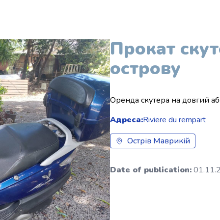
Прокат скут
острову
Оренда скутера на довгий аб
Адреса:
Riviere du rempart
Острів Маврикій
Date of publication:
01.11.