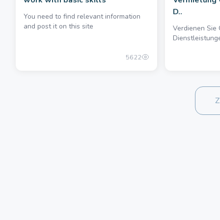
work with basic skills
Vermietung
D..
You need to find relevant information
and post it on this site
Verdienen Sie 
Dienstleistunge
5622
Z