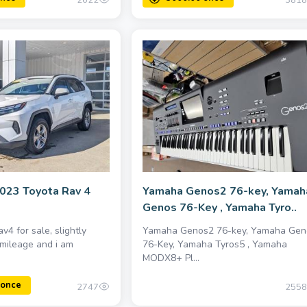
2622
3818
2023 Toyota Rav 4
Yamaha Genos2 76-key, Yamah
Genos 76-Key , Yamaha Tyro..
4 for sale, slightly
Yamaha Genos2 76-key, Yamaha Gen
mileage and i am
76-Key, Yamaha Tyros5 , Yamaha
MODX8+ Pl...
2747
2558
1900.00 once
300