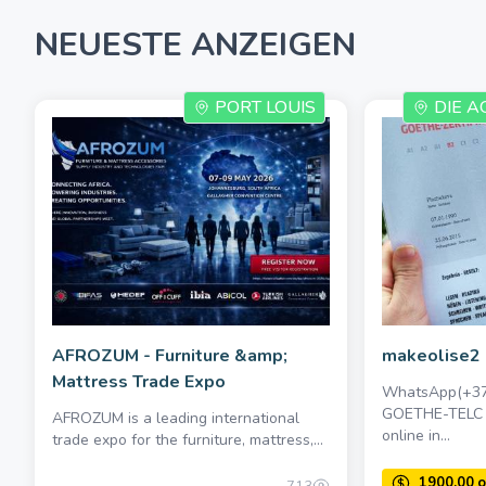
NEUESTE ANZEIGEN
PORT LOUIS
DIE A
AFROZUM - Furniture &amp;
makeolise2
Mattress Trade Expo
WhatsApp(+37
GOETHE-TELC 
AFROZUM is a leading international
online in...
trade expo for the furniture, mattress,...