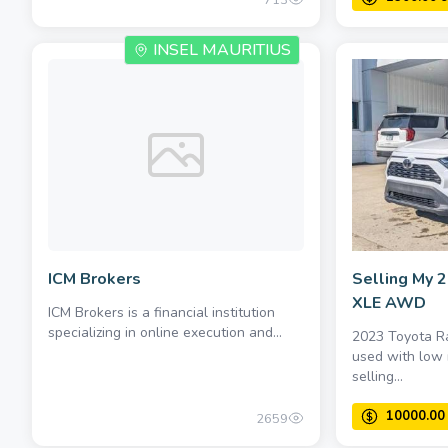
713
INSEL MAURITIUS
ICM Brokers
Selling My 
XLE AWD
ICM Brokers is a financial institution
specializing in online execution and...
2023 Toyota Rav
used with low 
selling...
2659