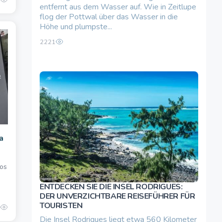
entfernt aus dem Wasser auf. Wie in Zeitlupe
flog der Pottwal über das Wasser in die
Höhe und plumpste...
2221
a
os
ENTDECKEN SIE DIE INSEL RODRIGUES:
DER UNVERZICHTBARE REISEFÜHRER FÜR
TOURISTEN
Die Insel Rodrigues liegt etwa 560 Kilometer
0.00 once