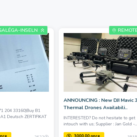
GALÉGA-INSELN
REMOT
ANNOUNCING : New DJI Mavic 
Thermal Drones Availabili..
1 204 33160)Buy B1
A1 Deutsch ZERTIFIKAT
INTERESTED? Do not hesitate to get
intouch with us; Supplier : Jan Gold -..