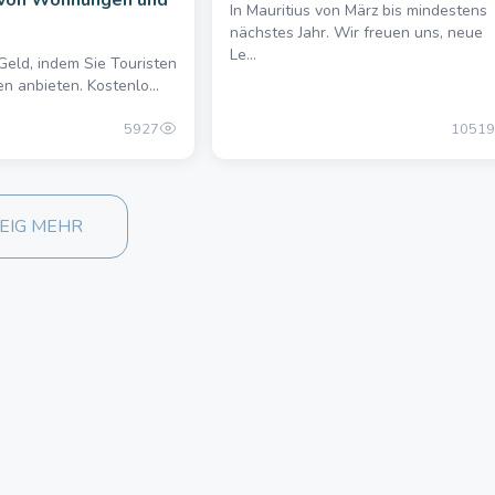
 von Wohnungen und
In Mauritius von März bis mindestens
nächstes Jahr. Wir freuen uns, neue
Le...
Geld, indem Sie Touristen
10000.00 once
n anbieten. Kostenlo...
5927
10519
EIG MEHR