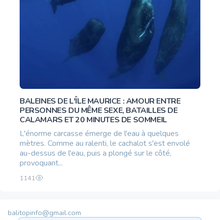
BALEINES DE L'ÎLE MAURICE : AMOUR ENTRE
PERSONNES DU MÊME SEXE, BATAILLES DE
CALAMARS ET 20 MINUTES DE SOMMEIL
L'énorme carcasse émerge de l'eau à quelques
mètres. Comme au ralenti, le cachalot s'est envolé
au-dessus de l'eau, puis a plongé sur le côté,
provoquant...
1141
balitopinfo@gmail.com