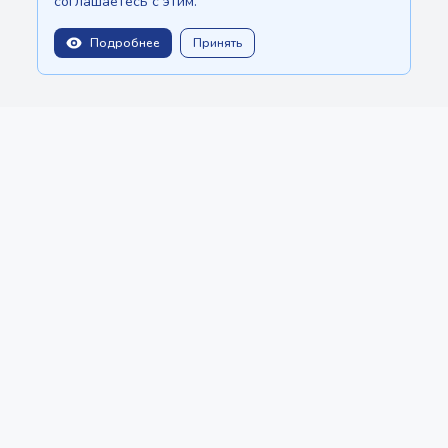
соглашаетесь с этим.
Подробнее
Принять
1000.00 единоразово
balitopinfo@gmail.com
Мы есть на:
Шри-Ланке - Ceylon.anilau.com
Бали - Bali.anilau.com
Наша мечта - проект "Оазис"
СТАТЬИ
КАТАЛОГ
СОЗДАТЬ ОБЪЯВЛЕНИЕ
О нас
Политика конфиденциальности
Copyright © 2022 - 2026 MauriceTop by
Anilau
BotMarketing.pro
- retain customers, gather orders, and manage
sales without extra hassle.