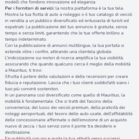
modelli che fondono innovazione ed eleganza.
Per i fornitori di servizi:
la nostra piattaforma è la tua tela.
Mostra la tua flotta di auto a noleggio o il tuo catalogo di veicoli
in vendita a un pubblico diversificato ed entusiasta di turisti ed
espatriati. La pubblicazione del tuo annuncio è gratuita, senza
tempo e senza limiti, garantendo che le tue offerte brillino a
tempo indeterminato.
Con la pubblicazione di annunci multilingue, la tua portata si
estende oltre i confini, attirando una clientela globale.
L'indicizzazione sui motori di ricerca amplifica la tua visibilità,
assicurando che quando qualcuno cerca il meglio della mobilità
a Mauritius, ti trovi.
Sfrutta il potere delle valutazioni e delle recensioni per creare
fiducia e reputazione. Lascia che i tuoi clienti soddisfatti siano i
tuoi più convinti sostenitori.
In un panorama così diversificato come quello di Mauritius, la
mobilità è fondamentale. Che si tratti del fascino della
convenienza, del lusso dei veicoli premium, della praticità dei
noleggi aeroportuali, del tesoro delle auto usate, dell'affidabilità
delle concessionarie affermate o dell'emozione di un acquisto
nuovo di zecca, i tuoi servizi sono il ponte tra desiderio e
destinazione.
Fai pubblicità con noi e guida la tua attività verso successi