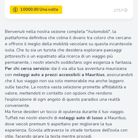
2757
Benvenuti nella nostra sezione completa "Automobili", la
piattaforma definitiva che colma il divario tra coloro che cercano
e offrono il meglio della mobilità veicolare su questa incantevole
isola. Che tu sia un turista che desidera esplorare paesaggi
pittoreschi o un espatriato alla ricerca di un viaggio più
permanente, i nostri elenchi soddisfano ogni esigenza e fantasia.
Per chi cerca servizio:
dai il via alla tua avventura mauriziana
con
noleggi auto a prezzi accessibili a Mauritius
, assicurandoti
che il tuo viaggio non sia solo memorabile ma anche leggero
sulle tasche. La nostra vasta selezione promette affidabilità e
valore, mettendoti in contatto con opzioni che rendono
l'esplorazione di ogni angolo di questo paradiso una realtà
conveniente.
Ma forse desideri un tocco di opulenza durante il tuo viaggio.
Tuffati nei nostri elenchi di
noleggi auto di lusso
a Mauritius,
dove veicoli premium ti aspettano per migliorare la tua
esperienza. Scivola attraverso le strade tortuose dell'isola con
stile, facendo girare la testa mentre procedi.