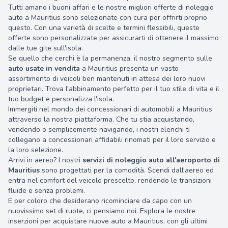
Tutti amano i buoni affari e le nostre migliori offerte di noleggio
auto a Mauritius sono selezionate con cura per offrirti proprio
10000.00 Una volta
questo. Con una varietà di scelte e termini flessibili, queste
offerte sono personalizzate per assicurarti di ottenere il massimo
dalle tue gite sull'isola.
Se quello che cerchi è la permanenza, il nostro segmento sulle
auto usate in vendita
a Mauritius presenta un vasto
assortimento di veicoli ben mantenuti in attesa dei loro nuovi
proprietari. Trova l'abbinamento perfetto per il tuo stile di vita e il
tuo budget e personalizza l'isola.
Immergiti nel mondo dei concessionari di automobili a Mauritius
attraverso la nostra piattaforma. Che tu stia acquistando,
vendendo o semplicemente navigando, i nostri elenchi ti
collegano a concessionari affidabili rinomati per il loro servizio e
la loro selezione.
Arrivi in aereo? I nostri
servizi di noleggio auto all'aeroporto di
Mauritius
sono progettati per la comodità. Scendi dall'aereo ed
entra nel comfort del veicolo prescelto, rendendo le transizioni
fluide e senza problemi.
E per coloro che desiderano ricominciare da capo con un
nuovissimo set di ruote, ci pensiamo noi. Esplora le nostre
inserzioni per acquistare nuove auto a Mauritius, con gli ultimi