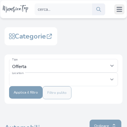
Categorie
Tipo
Location
Applica il filtro
Filtro pulito
Ordinare