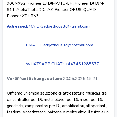
900NXS2, Pioneer DJ DJM-V10-LF , Pioneer DJ DJM-
S11, AlphaTheta XDJ-AZ, Pioneer OPUS-QUAD,
Pioneer XDJ-RX3
Adresse:
EMAIL: Gadgethousltd@gmail.com
EMAIL: Gadgethousltd@hotmail.com
WHATSAPP CHAT : +447451285577
Veröffentlichungsdatum:
20.05.2025 15:21
Offriamo un'ampia selezione di attrezzature musicali, tra
cui controller per DJ, multi-player per DJ, mixer per DJ,
giradischi, campionatori per DJ, amplificatori, altoparlanti,
tastiere, sintetizzatori, batterie e molto altro, il tutto a un