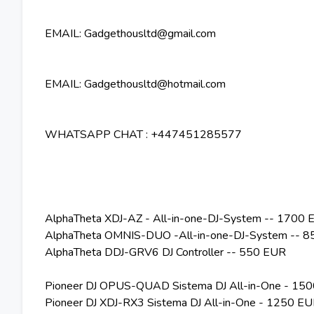
EMAIL: Gadgethousltd@gmail.com
EMAIL: Gadgethousltd@hotmail.com
WHATSAPP CHAT : +447451285577
AlphaTheta XDJ-AZ - All-in-one-DJ-System -- 1700
AlphaTheta OMNIS-DUO -All-in-one-DJ-System -- 
AlphaTheta DDJ-GRV6 DJ Controller -- 550 EUR
Pioneer DJ OPUS-QUAD Sistema DJ All-in-One - 15
Pioneer DJ XDJ-RX3 Sistema DJ All-in-One - 1250 E