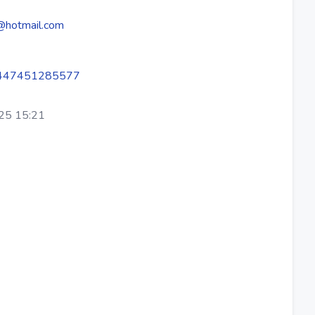
@hotmail.com
447451285577
25 15:21