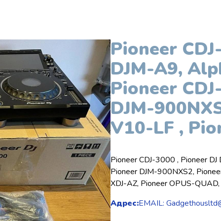
Pioneer CDJ-
DJM-A9, Alp
Pioneer CDJ
DJM-900NXS2
V10-LF , Pi
Pioneer CDJ-3000 , Pioneer DJ
Pioneer DJM-900NXS2, Pioneer
XDJ-AZ, Pioneer OPUS-QUAD, 
Адрес:
EMAIL: Gadgethousltd