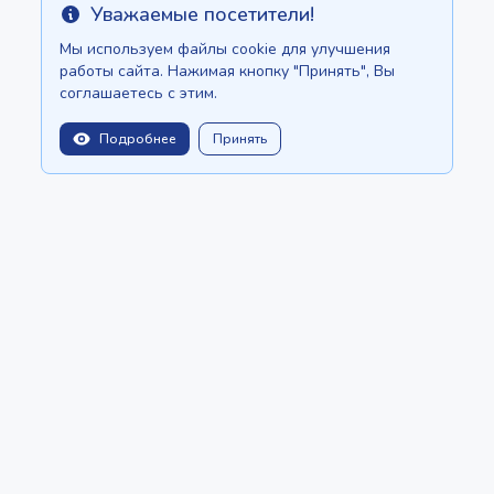
Уважаемые посетители!
Info
Мы используем файлы cookie для улучшения
работы сайта. Нажимая кнопку "Принять", Вы
соглашаетесь с этим.
Подробнее
Принять
balitopinfo@gmail.com
Мы есть на:
Шри-Ланке - Ceylon.anilau.com
Бали - Bali.anilau.com
Наша мечта - проект "Оазис"
СТАТЬИ
КАТАЛОГ
СОЗДАТЬ ОБЪЯВЛЕНИЕ
О нас
Политика конфиденциальности
Copyright © 2022 - 2026 MauriceTop by
Anilau
BotMarketing.pro
- retain customers, gather orders, and manage