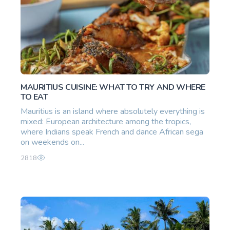
MAURITIUS CUISINE: WHAT TO TRY AND WHERE
TO EAT
Mauritius is an island where absolutely everything is
mixed: European architecture among the tropics,
where Indians speak French and dance African sega
on weekends on...
2818