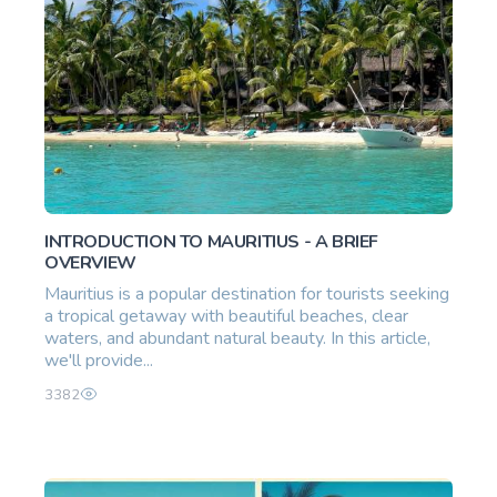
INTRODUCTION TO MAURITIUS - A BRIEF
OVERVIEW
Mauritius is a popular destination for tourists seeking
a tropical getaway with beautiful beaches, clear
waters, and abundant natural beauty. In this article,
we'll provide...
3382