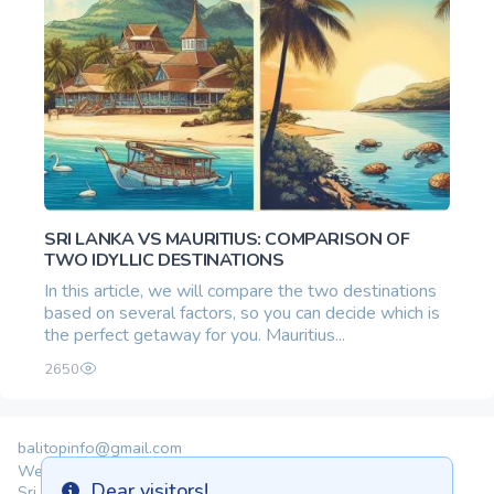
SRI LANKA VS MAURITIUS: COMPARISON OF
TWO IDYLLIC DESTINATIONS
In this article, we will compare the two destinations
based on several factors, so you can decide which is
the perfect getaway for you. Mauritius...
2650
balitopinfo@gmail.com
We are in:
Dear visitors!
Sri Lanka - Ceylon.anilau.com