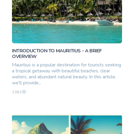
INTRODUCTION TO MAURITIUS - A BRIEF
OVERVIEW
Mauritius is a popular destination for tourists seeking
a tropical getaway with beautiful beaches, clear
waters, and abundant natural beauty. In this article,
we'll provide...
3382