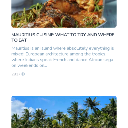
MAURITIUS CUISINE: WHAT TO TRY AND WHERE
TO EAT
Mauritius is an island where absolutely everything is
mixed: European architecture among the tropics,
where Indians speak French and dance African sega
on weekends on...
2817