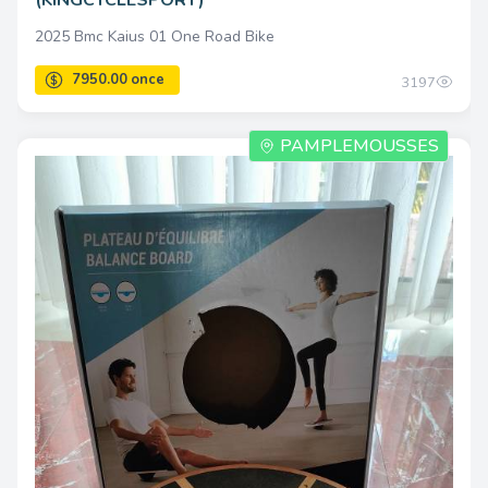
2025 Bmc Kaius 01 One Road Bike
5812.00 once
3197
PAMPLEMOUSSES