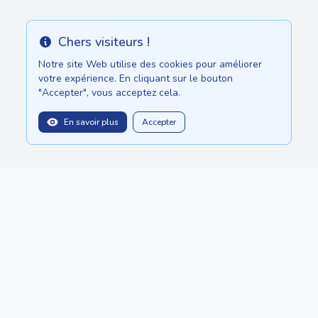
Chers visiteurs !
Info
Notre site Web utilise des cookies pour améliorer
votre expérience. En cliquant sur le bouton
"Accepter", vous acceptez cela.
En savoir plus
Accepter
450.00 once
balitopinfo@gmail.com
Nous sommes sur :
Sri Lanka - Ceylon.anilau.com
Bali - Bali.anilau.com
Notre rêve - projet "Oasis"
DES POSTES
CATALOGUE