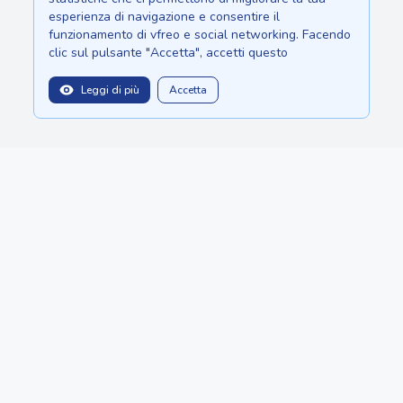
esperienza di navigazione e consentire il
funzionamento di vfreo e social networking. Facendo
clic sul pulsante "Accetta", accetti questo
Leggi di più
Accetta
balitopinfo@gmail.com
Siamo su:
Sri Lanka - Ceylon.anilau.com
Bali - Bali.anilau.com
Il nostro sogno - progetto "Oasis"
PUBBLICAZIONI
CATEGORIE
Chi siamo
CREA ANNUNCIO
Copyright © 2022 - 2026 MauriceTop by
Anilau
BotMarketing.pro
- retain customers, gather orders, and manage