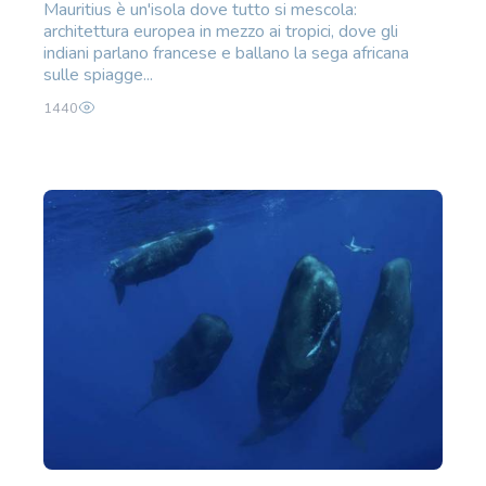
Mauritius è un'isola dove tutto si mescola:
architettura europea in mezzo ai tropici, dove gli
indiani parlano francese e ballano la sega africana
sulle spiagge...
1440