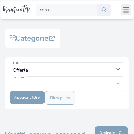
Categorie
Tipo
Location
Applica il filtro
Filtro pulito
Ordinare