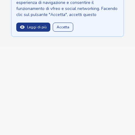
esperienza di navigazione e consentire il
funzionamento di vfreo e social networking. Facendo
clic sul pulsante "Accetta", accetti questo
Leggi di più
Accetta
balitopinfo@gmail.com
Siamo su:
Sri Lanka - Ceylon.anilau.com
Bali - Bali.anilau.com
Il nostro sogno - progetto "Oasis"
PUBBLICAZIONI
CATEGORIE
Chi siamo
CREA ANNUNCIO
Copyright © 2022 - 2026 MauriceTop by
Anilau
BotMarketing.pro
- retain customers, gather orders, and manage
sales without extra hassle.