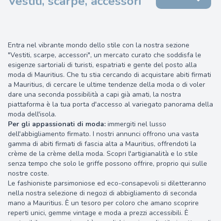
Vestiti, scarpe, accessori
Entra nel vibrante mondo dello stile con la nostra sezione
"Vestiti, scarpe, accessori", un mercato curato che soddisfa le
esigenze sartoriali di turisti, espatriati e gente del posto alla
moda di Mauritius. Che tu stia cercando di acquistare abiti firmati
a Mauritius, di cercare le ultime tendenze della moda o di voler
dare una seconda possibilità a capi già amati, la nostra
piattaforma è la tua porta d'accesso al variegato panorama della
moda dell'isola.
Per gli appassionati di moda:
immergiti nel lusso
dell'abbigliamento firmato. I nostri annunci offrono una vasta
gamma di abiti firmati di fascia alta a Mauritius, offrendoti la
crème de la crème della moda. Scopri l'artigianalità e lo stile
senza tempo che solo le griffe possono offrire, proprio qui sulle
nostre coste.
Le fashioniste parsimoniose ed eco-consapevoli si diletteranno
nella nostra selezione di negozi di abbigliamento di seconda
mano a Mauritius. È un tesoro per coloro che amano scoprire
reperti unici, gemme vintage e moda a prezzi accessibili. È