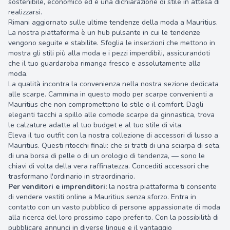
sostenibile, economico ed è una dichiarazione di stile in attesa di
realizzarsi.
Rimani aggiornato sulle ultime tendenze della moda a Mauritius.
La nostra piattaforma è un hub pulsante in cui le tendenze
vengono seguite e stabilite. Sfoglia le inserzioni che mettono in
mostra gli stili più alla moda e i pezzi imperdibili, assicurandoti
che il tuo guardaroba rimanga fresco e assolutamente alla
moda.
La qualità incontra la convenienza nella nostra sezione dedicata
alle scarpe. Cammina in questo modo per scarpe convenienti a
Mauritius che non compromettono lo stile o il comfort. Dagli
eleganti tacchi a spillo alle comode scarpe da ginnastica, trova
le calzature adatte al tuo budget e al tuo stile di vita.
Eleva il tuo outfit con la nostra collezione di accessori di lusso a
Mauritius. Questi ritocchi finali: che si tratti di una sciarpa di seta,
di una borsa di pelle o di un orologio di tendenza, — sono le
chiavi di volta della vera raffinatezza. Concediti accessori che
trasformano l'ordinario in straordinario.
Per venditori e imprenditori:
la nostra piattaforma ti consente
di vendere vestiti online a Mauritius senza sforzo. Entra in
contatto con un vasto pubblico di persone appassionate di moda
alla ricerca del loro prossimo capo preferito. Con la possibilità di
pubblicare annunci in diverse lingue e il vantaggio