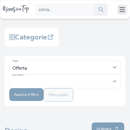
Categorie
Tipo
Location
Applica il filtro
Filtro pulito
Ordinare