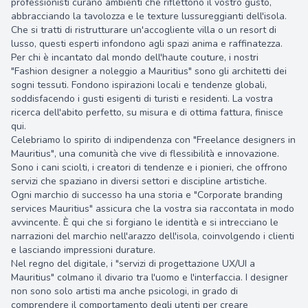
professionisti curano ambienti che riflettono il vostro gusto,
abbracciando la tavolozza e le texture lussureggianti dell'isola.
Che si tratti di ristrutturare un'accogliente villa o un resort di
lusso, questi esperti infondono agli spazi anima e raffinatezza.
Per chi è incantato dal mondo dell'haute couture, i nostri
"Fashion designer a noleggio a Mauritius" sono gli architetti dei
sogni tessuti. Fondono ispirazioni locali e tendenze globali,
soddisfacendo i gusti esigenti di turisti e residenti. La vostra
ricerca dell'abito perfetto, su misura e di ottima fattura, finisce
qui.
Celebriamo lo spirito di indipendenza con "Freelance designers in
Mauritius", una comunità che vive di flessibilità e innovazione.
Sono i cani sciolti, i creatori di tendenze e i pionieri, che offrono
servizi che spaziano in diversi settori e discipline artistiche.
Ogni marchio di successo ha una storia e "Corporate branding
services Mauritius" assicura che la vostra sia raccontata in modo
avvincente. È qui che si forgiano le identità e si intrecciano le
narrazioni del marchio nell'arazzo dell'isola, coinvolgendo i clienti
e lasciando impressioni durature.
Nel regno del digitale, i "servizi di progettazione UX/UI a
Mauritius" colmano il divario tra l'uomo e l'interfaccia. I designer
non sono solo artisti ma anche psicologi, in grado di
comprendere il comportamento degli utenti per creare