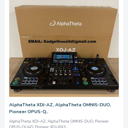
1.0
AlphaTheta XDJ-AZ, AlphaTheta OMNIS-DUO,
4100.00 одноразово
Pioneer OPUS-Q..
AlphaTheta XDJ-AZ, AlphaTheta OMNIS-DUO, Pioneer
OPUS-QUAD, Pioneer XDJ-RX3...