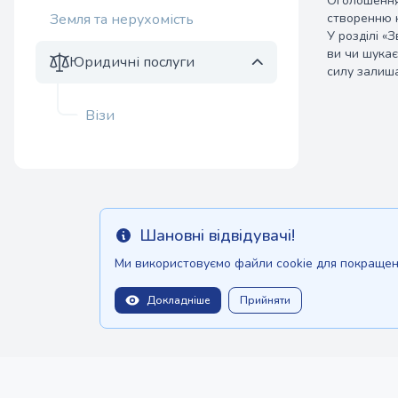
Оголошення 
Земля та нерухомість
створенню н
У розділі «
ви чи шукає
Юридичні послуги
силу залиша
Візи
Шановні відвідувачі!
Info
Ми використовуємо файли cookie для покращенн
Докладніше
Прийняти