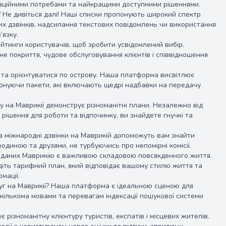
аційними потребами та найкращими доступними рішеннями.
? Не дивіться далі! Наші списки пропонують широкий спектр
вих дзвінків, надсилання текстових повідомлень чи використання
’язку.
йтинги користувачів, щоб зробити усвідомлений вибір.
е покриття, чудове обслуговування клієнтів і співвідношення
у та орієнтуватися по острову. Наша платформа висвітлює
опонуючи пакети, які включають щедрі надбавки на передачу
350.00 одноразово
ту на Маврикії демонструє різноманітні плани. Незалежно від
рішення для роботи та відпочинку, ви знайдете гнучкі та
а міжнародні дзвінки на Маврикій допоможуть вам знайти
родиною та друзями, не турбуючись про непомірні комісії.
я даних Маврикію є важливою складовою повсякденного життя.
діть тарифний план, який відповідає вашому стилю життя та
мації.
уг на Маврикії? Наша платформа є ідеальною сценою для
кількома мовами та перевагам індексації пошукової системи
різноманітну клієнтуру туристів, експатів і місцевих жителів.