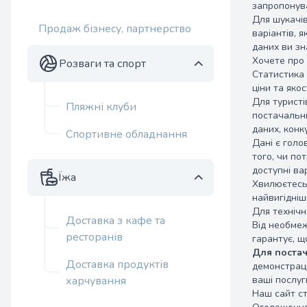
запропонув
Для шукачів
Продаж бізнесу, партнерство
варіантів, 
даних ви зн
Хочете про 
Розваги та спорт
Статистика 
ціни та якост
Для туристі
Пляжні клуби
постачальни
даних, конк
Спортивне обладнання
Дані є голо
того, чи по
доступні ва
Їжа
Хвилюєтесь 
найвигідніш
Для техніч
Доставка з кафе та
Від необмеж
ресторанів
гарантує, щ
Для постач
Доставка продуктів
демонстраці
харчування
ваші послуг
Наш сайт ст