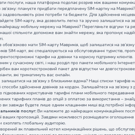
ати послуги, наша платформа подолає розрив між вашими комунік
 зв’язку: плануєте придбати передплачену SIM-картку на Маврикії
які задовольняють різні потреби та бюджети. Для здійснення місце
айдете SIM-карту, яка дозволить легко та зручно залишатися на зв
найкращу мобільну мережу на Маврикії? Перегляньте відгуки та ре
нашої спільноти допоможе вам знайти мережу, яка пропонує надійн
і.
в обов’язково мати SIM-карту Маврикія, щоб залишатися на зв’язк
ків SIM-карт, які спеціалізуються на обслуговуванні туристів, пр
урентоспроможні тарифи на дзвінки та корисну підтримку клієнтів.
640.00 одноразово
вним у сучасному світі, і наш розділ про пакети мобільного Інтерне
трібен вам короткостроковий пакет для відпустки чи довгострокове 
ріанти, які триматимуть вас онлайн.
залишатися на зв’язку з близькими вдома? Наші списки тарифів н
і способи здійснення дзвінків за кордон. Залишайтеся на зв’язку з 
но підкованих користувачів тарифні плани мобільного передаванн
ених тарифних планів до опцій з оплатою за використання – знай
о ви завжди будете лише одним клацанням миші від потрібної інфор
альників послуг:
Ви належите до найкращих комунікаційних посл
ї ваших пропозицій. Завдяки можливості розміщувати оголошення 
и охоплять глобальну аудиторію.
ворений як плавильний котел комунікаційних рішень, що обслуговує 