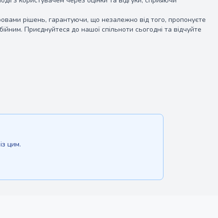
дії з користувачем через оцінки та відгуки, сприяючи
стровами рішень, гарантуючи, що незалежно від того, пропонуєте
бійним. Приєднуйтеся до нашої спільноти сьогодні та відчуйте
з цим.