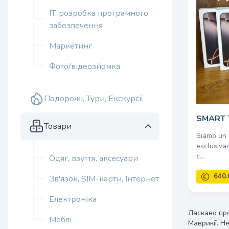
IT, розробка програмного
забезпечення
Маркетинг
Фото/відеозйомка
Подорожі, Тури, Екскурсії
SMART 
Товари
Siamo un 
esclusivam
c...
Одяг, взуття, аксесуари
Зв'язок, SIM-карти, Інтернет
Електроніка
Ласкаво про
Меблі
Маврикії. Н