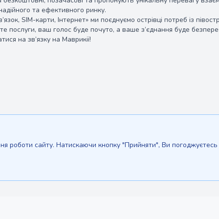
безкоштовні, позачасові та пропонують унікальну перевагу взаємо
адійного та ефективного ринку.
Зв’язок, SIM-карти, Інтернет» ми поєднуємо острівці потреб із піво
те послуги, ваш голос буде почуто, а ваше з’єднання буде безпере
тися на зв’язку на Маврикії!
я роботи сайту. Натискаючи кнопку "Прийняти", Ви погоджуєтесь і