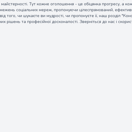
 майстерності. Тут кожне оголошення - це обіцянка прогресу, а к
межень соціальних мереж, пропонуючи цілеспрямований, ефективн
ід того, чи шукаєте ви мудрості, чи пропонуєте її, наш розділ "Кон
их рішень та професійної досконалості. Зверніться до нас і скори