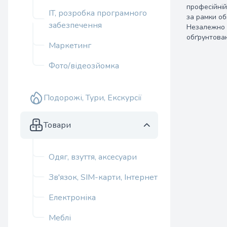
професійній
IT, розробка програмного
за рамки об
забезпечення
Незалежно в
обґрунтован
Маркетинг
Фото/відеозйомка
Подорожі, Тури, Екскурсії
Товари
Одяг, взуття, аксесуари
Зв'язок, SIM-карти, Інтернет
Електроніка
Меблі