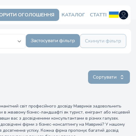
ОРИТИ ОГОЛОШЕННЯ
КАТАЛОГ
СТАТТІ
Відкрит
Застосувати фільтр
Скинути фільтр
Сортувати
оманітний світ професійного досвіду Маврикія задовольнить
ви в жвавому бізнес-ландшафті як турист, емігрант або місцевий
вши вас з досвідченими консультантами в різних галузях.
 досвідчені фірми з бізнес-консалтингу на Маврикії? У нашому
ля досягнення успіху. Кожна фірма пропонує багатий досвід