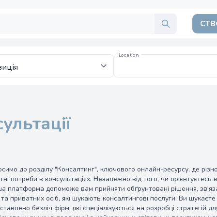
СТВ
Location
ультації
симо до розділу "Консалтинг", ключового онлайн-ресурсу, де різн
тні потреби в консультаціях. Незалежно від того, чи орієнтуєтесь 
а платформа допоможе вам прийняти обґрунтовані рішення, зв'яза
 та приватних осіб, які шукають консалтингові послуги: Ви шукаєте
ставлено безліч фірм, які спеціалізуються на розробці стратегій д