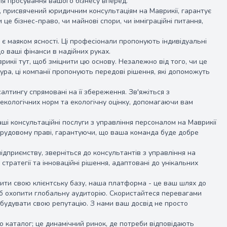
ля просування вашого бізнесу вперед.
 присвячений юридичним консультаціям на Маврикії, гарантує
е бізнес-право, чи майнові спори, чи імміграційні питання,
є маяком ясності. Ці професіонали пропонують індивідуальні
о ваші фінанси в надійних руках.
врикії тут, щоб зміцнити цю основу. Незалежно від того, чи це
ра, ці компанії пропонують передові рішення, які допоможуть
салтингу спрямовані на її збереження. Зв'яжіться з
 екологічних норм та екологічну оцінку, допомагаючи вам
аші консультаційні послуги з управління персоналом на Маврикії
трудовому праві, гарантуючи, що ваша команда буде добре
дприємству, зверніться до консультантів з управління на
стратегії та інноваційні рішення, адаптовані до унікальних
рити свою клієнтську базу, наша платформа - це ваш шлях до
об охопити глобальну аудиторію. Скористайтеся перевагами
обудувати свою репутацію. З нами ваш досвід не просто
то каталог; це динамічний ринок, де потреби відповідають