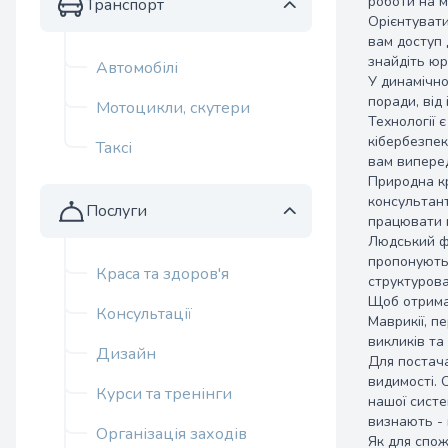
роботи на м
Транспорт
Орієнтувати
вам доступ 
знайдіть юр
Автомобілі
У динамічно
поради, від
Мотоцикли, скутери
Технології 
кібербезпек
Таксі
вам виперед
Природна кр
консультант
Послуги
працювати 
Людський фа
пропонують 
Краса та здоров'я
структурова
Щоб отримат
Консультації
Маврикії, п
викликів та
Дизайн
Для постача
видимості. 
Курси та тренінги
нашої систе
визнають - 
Організація заходів
Як для спож