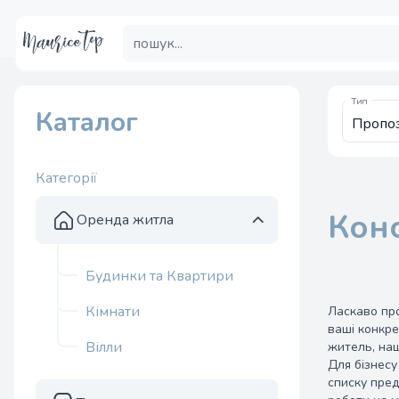
Тип
Каталог
Категорії
Конс
Оренда житла
Будинки та Квартири
Кімнати
Ласкаво про
ваші конкре
Вілли
житель, наш
Для бізнесу
списку пред