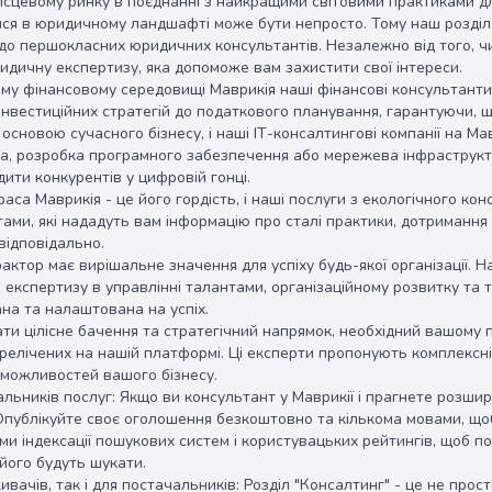
ісцевому ринку в поєднанні з найкращими світовими практиками д
ся в юридичному ландшафті може бути непросто. Тому наш розділ,
до першокласних юридичних консультантів. Незалежно від того, чи ц
идичну експертизу, яка допоможе вам захистити свої інтереси.
му фінансовому середовищі Маврикія наші фінансові консультанти 
 інвестиційних стратегій до податкового планування, гарантуючи, щ
є основою сучасного бізнесу, і наші ІТ-консалтингові компанії на Ма
а, розробка програмного забезпечення або мережева інфраструкту
ити конкурентів у цифровій гонці.
аса Маврикія - це його гордість, і наші послуги з екологічного кон
ами, які нададуть вам інформацію про сталі практики, дотримання
відповідально.
ктор має вирішальне значення для успіху будь-якої організації. Н
експертизу в управлінні талантами, організаційному розвитку та 
на та налаштована на успіх.
и цілісне бачення та стратегічний напрямок, необхідний вашому пі
ерелічених на нашій платформі. Ці експерти пропонують комплексні 
 можливостей вашого бізнесу.
льників послуг: Якщо ви консультант у Маврикії і прагнете розши
Опублікуйте своє оголошення безкоштовно та кількома мовами, щ
ми індексації пошукових систем і користувацьких рейтингів, щоб п
його будуть шукати.
ивачів, так і для постачальників: Розділ "Консалтинг" - це не прос