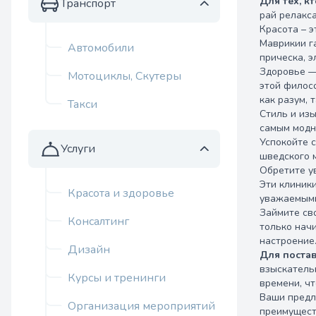
Для тех, к
Транспорт
рай релакс
Красота – э
Маврикии г
Автомобили
прическа, э
Здоровье —
Мотоциклы, Скутеры
этой филос
как разум, т
Такси
Стиль и из
самым модн
Успокойте 
Услуги
шведского 
Обретите у
Эти клиник
Красота и здоровье
уважаемыми
Займите св
Консалтинг
только начи
настроение
Дизайн
Для поста
взыскатель
Курсы и тренинги
времени, чт
Ваши предл
Организация мероприятий
преимущест