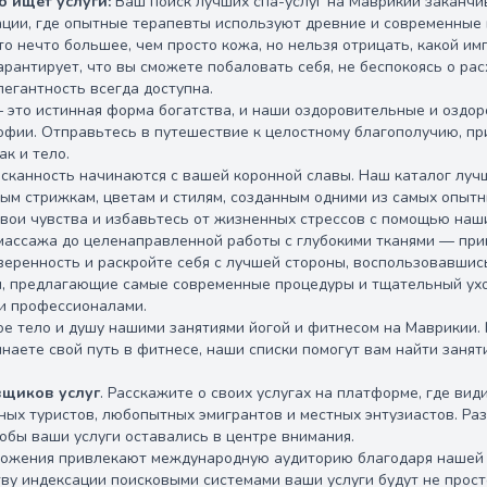
то ищет услуги:
Ваш поиск лучших спа-услуг на Маврикии заканчи
ации, где опытные терапевты используют древние и современные 
то нечто большее, чем просто кожа, но нельзя отрицать, какой и
арантирует, что вы сможете побаловать себя, не беспокоясь о р
легантность всегда доступна.
 это истинная форма богатства, и наши оздоровительные и оздо
офии. Отправьтесь в путешествие к целостному благополучию, при
ак и тело.
ысканность начинаются с вашей коронной славы. Наш каталог луч
ым стрижкам, цветам и стилям, созданным одними из самых опытн
свои чувства и избавьтесь от жизненных стрессов с помощью наш
массажа до целенаправленной работы с глубокими тканями — при
веренность и раскройте себя с лучшей стороны, воспользовавшис
и, предлагающие самые современные процедуры и тщательный ухо
 профессионалами.
ое тело и душу нашими занятиями йогой и фитнесом на Маврикии. 
наете свой путь в фитнесе, наши списки помогут вам найти заня
.
вщиков услуг
. Расскажите о своих услугах на платформе, где ви
ных туристов, любопытных эмигрантов и местных энтузиастов. Раз
обы ваши услуги оставались в центре внимания.
ожения привлекают международную аудиторию благодаря нашей 
ву индексации поисковыми системами ваши услуги будут не прост