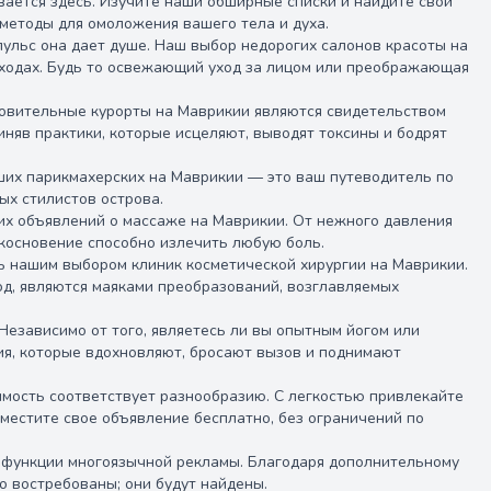
вается здесь. Изучите наши обширные списки и найдите свой
методы для омоложения вашего тела и духа.
мпульс она дает душе. Наш выбор недорогих салонов красоты на
асходах. Будь то освежающий уход за лицом или преображающая
ровительные курорты на Маврикии являются свидетельством
няв практики, которые исцеляют, выводят токсины и бодрят
ших парикмахерских на Маврикии — это ваш путеводитель по
ых стилистов острова.
их объявлений о массаже на Маврикии. От нежного давления
косновение способно излечить любую боль.
ь нашим выбором клиник косметической хирургии на Маврикии.
д, являются маяками преобразований, возглавляемых
Независимо от того, являетесь ли вы опытным йогом или
тия, которые вдохновляют, бросают вызов и поднимают
димость соответствует разнообразию. С легкостью привлекайте
местите свое объявление бесплатно, без ограничений по
функции многоязычной рекламы. Благодаря дополнительному
о востребованы; они будут найдены.