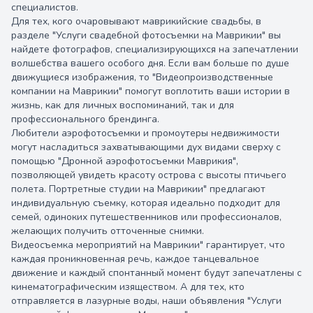
специалистов.
Для тех, кого очаровывают маврикийские свадьбы, в
разделе "Услуги свадебной фотосъемки на Маврикии" вы
найдете фотографов, специализирующихся на запечатлении
волшебства вашего особого дня. Если вам больше по душе
движущиеся изображения, то "Видеопроизводственные
компании на Маврикии" помогут воплотить ваши истории в
жизнь, как для личных воспоминаний, так и для
профессионального брендинга.
Любители аэрофотосъемки и промоутеры недвижимости
могут насладиться захватывающими дух видами сверху с
помощью "Дронной аэрофотосъемки Маврикия",
позволяющей увидеть красоту острова с высоты птичьего
полета. Портретные студии на Маврикии" предлагают
индивидуальную съемку, которая идеально подходит для
семей, одиноких путешественников или профессионалов,
желающих получить отточенные снимки.
Видеосъемка мероприятий на Маврикии" гарантирует, что
каждая проникновенная речь, каждое танцевальное
движение и каждый спонтанный момент будут запечатлены с
кинематографическим изяществом. А для тех, кто
отправляется в лазурные воды, наши объявления "Услуги