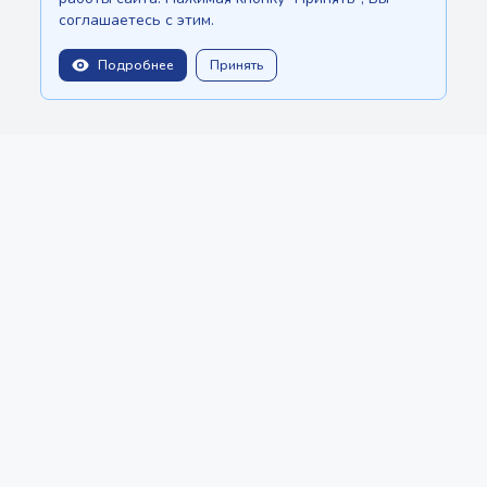
соглашаетесь с этим.
Подробнее
Принять
balitopinfo@gmail.com
Мы есть на:
Шри-Ланке - Ceylon.anilau.com
Бали - Bali.anilau.com
Наша мечта - проект "Оазис"
СТАТЬИ
КАТАЛОГ
СОЗДАТЬ ОБЪЯВЛЕНИЕ
О нас
Политика конфиденциальности
Copyright © 2022 - 2026 MauriceTop by
Anilau
BotMarketing.pro
- retain customers, gather orders, and manage