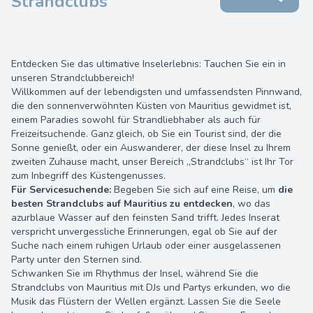
Strandclubs
Entdecken Sie das ultimative Inselerlebnis: Tauchen Sie ein in
unseren Strandclubbereich!
Willkommen auf der lebendigsten und umfassendsten Pinnwand,
die den sonnenverwöhnten Küsten von Mauritius gewidmet ist,
einem Paradies sowohl für Strandliebhaber als auch für
Freizeitsuchende. Ganz gleich, ob Sie ein Tourist sind, der die
Sonne genießt, oder ein Auswanderer, der diese Insel zu Ihrem
zweiten Zuhause macht, unser Bereich „Strandclubs“ ist Ihr Tor
zum Inbegriff des Küstengenusses.
Für Servicesuchende:
Begeben Sie sich auf eine Reise, um
die
besten Strandclubs auf Mauritius zu entdecken
, wo das
azurblaue Wasser auf den feinsten Sand trifft. Jedes Inserat
verspricht unvergessliche Erinnerungen, egal ob Sie auf der
Suche nach einem ruhigen Urlaub oder einer ausgelassenen
Party unter den Sternen sind.
Schwanken Sie im Rhythmus der Insel, während Sie die
Strandclubs von Mauritius mit DJs und Partys erkunden, wo die
Musik das Flüstern der Wellen ergänzt. Lassen Sie die Seele