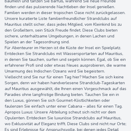
baumeln und tanzen Sie barfuß, während Sie neue Freunde
finden und das pulsierende Nachtleben der Insel genießen.
Familien werden in dieser tropischen Oase nicht zurückgelassen.
Unsere kuratierte Liste familienfreundlicher Strandclubs auf
Mauritius stellt sicher, dass jedes Mitglied, vom Kleinkind bis zu
den Großeltern, sein Stück Freude findet. Diese Clubs bieten
sichere, unterhaltsame Umgebungen, in denen Lachen und
Spielen an der Tagesordnung sind.
Für Abenteurer im Herzen ist die Küste der Insel ein Spielplatz.
Entdecken Sie Strandclubs mit Wassersportarten auf Mauritius,
in denen Sie tauchen, surfen und segeln können. Egal, ob Sie ein
erfahrener Profi sind oder etwas Neues ausprobieren, die warme
Umarmung des Indischen Ozeans wird Sie begeistern.
Vielleicht sind Sie nur für einen Tag hier? Machen Sie sich keine
Sorgen, denn wir haben handverlesene Strandclub-Tageskarten
auf Mauritius ausgewählt, die Ihnen einen Vorgeschmack auf das
Paradies ohne langfristige Bindung bieten. Tauchen Sie ein in
den Luxus, gönnen Sie sich Gourmet-Köstlichkeiten oder
faulenzen Sie einfach unter einer Cabana – alles für einen Tag.
Apropos Luxus: Unsere Abteilung scheut sich nicht vor dem
Opulenten. Entdecken Sie luxuriöse Strandclubs auf Mauritius,
wo Exklusivität auf Eleganz trifft. Diese Clubs sind nicht nur Orte;
Es sind Erlebnisse für Anspruchsvolle, bei denen jedes Detail