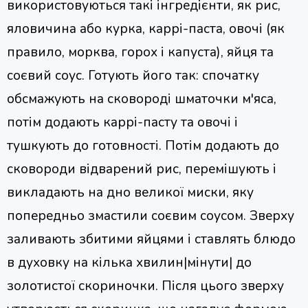
використовуються такі інгредієнти, як рис,
яловичина або курка, каррі-паста, овочі (як
правило, морква, горох і капуста), яйця та
соєвий соус. Готують його так: спочатку
обсмажують на сковороді шматочки м'яса,
потім додають каррі-пасту та овочі і
тушкують до готовності. Потім додають до
сковороди відварений рис, перемішують і
викладають на дно великої миски, яку
попередньо змастили соєвим соусом. Зверху
заливають збитими яйцями і ставлять блюдо
в духовку на кілька хвилин|мінути| до
золотистої скориночки. Після цього зверху