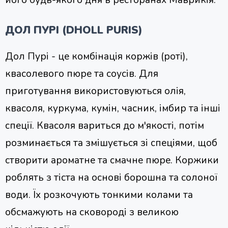
його будь-якого дня в ресторанах Маврикія.
ДОЛ ПУРІ (DHOLL PURIS)
Дол Пурі - це комбінація коржів (роті),
квасолевого пюре та соусів. Для
приготування використовуються олія,
квасоля, куркума, кумін, часник, імбир та інші
спеції. Квасоля вариться до м'якості, потім
розминається та змішується зі спеціями, щоб
створити ароматне та смачне пюре. Коржики
роблять з тіста на основі борошна та солоної
води. Їх розкочують тонкими колами та
обсмажують на сковороді з великою