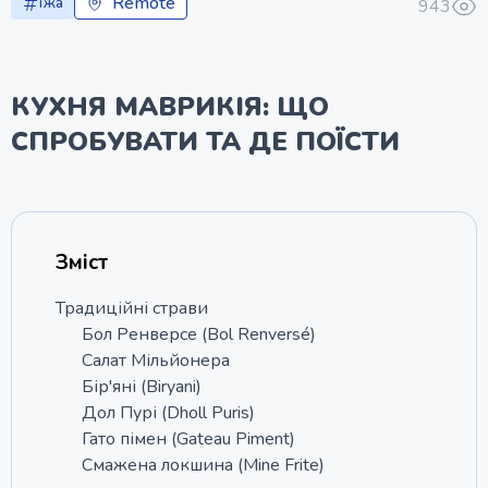
Remote
їжа
943
КУХНЯ МАВРИКІЯ: ЩО
СПРОБУВАТИ ТА ДЕ ПОЇСТИ
Зміст
Традиційні страви
Бол Ренверсе (Bol Renversé)
Салат Мільйонера
Бір'яні (Biryani)
Дол Пурі (Dholl Puris)
Гато пімен (Gateau Piment)
Смажена локшина (Mine Frite)